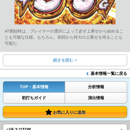
AT開始時は、プレイヤーの選択によって必ず上乗せから始めるこ
とも可能な仕様。もちろん、初回から特大の上乗せを得ることも
可能だ。
続きを読む >
基本情報一覧に戻る
TOP・基本情報
分析情報
初打ちガイド
演出情報
お気に入りに追加
パチスロTOP