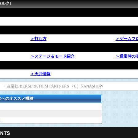
セルク]
＞打ち方
＞ゲームフ
＞ステージ＆モード紹介
＞通常時の
＞天井情報
泉社/BERSERK FILM PARTNERS （C）NANASHOW
タへのオススメ機種
Ｏ