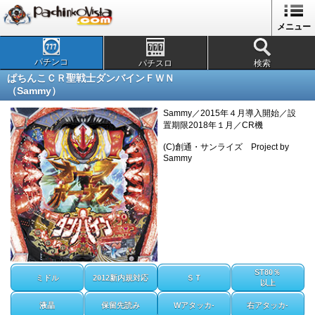
メニュー
パチンコ
パチスロ
検索
ぱちんこＣＲ聖戦士ダンバインＦＷＮ
（Sammy）
Sammy／2015年４月導入開始／設
置期限2018年１月／CR機
(C)創通・サンライズ Project by
Sammy
ST80％
ミドル
2012新内規対応
ＳＴ
以上
液晶
保留先読み
Wアタッカ-
右アタッカ-