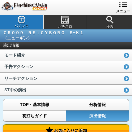
メニュー
パチンコ
パチスロ
検索
ＣＲ００９ ＲＥ：ＣＹＢＯＲＧ Ｓ−Ｋ１
（ニューギン）
演出情報
モード紹介
予告アクション
リーチアクション
ST中の演出
TOP・基本情報
分析情報
初打ちガイド
演出情報
お気に入りに追加