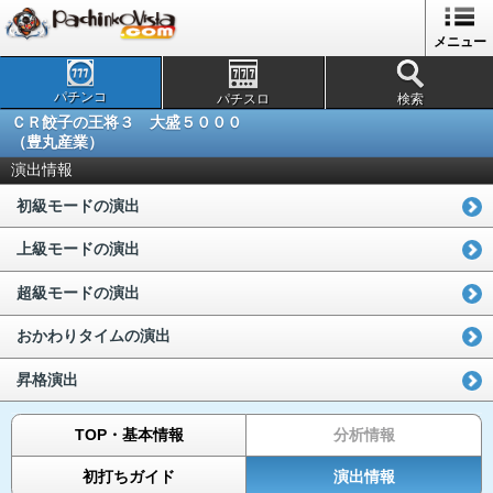
メニュー
パチンコ
パチスロ
検索
ＣＲ餃子の王将３ 大盛５０００
（豊丸産業）
演出情報
初級モードの演出
上級モードの演出
超級モードの演出
おかわりタイムの演出
昇格演出
TOP・基本情報
分析情報
初打ちガイド
演出情報