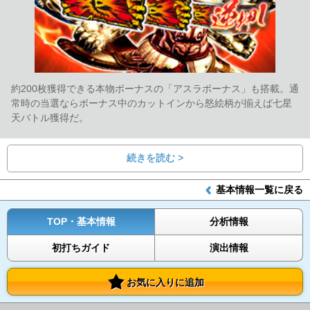
約200枚獲得できる本物ボーナスの「アスラボーナス」も搭載。通
常時の当選ならボーナス中のカットインから怒絵柄が揃えば七星
天バトル獲得だ。
続きを読む >
基本情報一覧に戻る
TOP・基本情報
分析情報
初打ちガイド
演出情報
お気に入りに追加