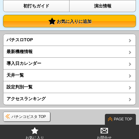
初打ちガイド
演出情報
お気に入りに追加
パチスロTOP
最新機種情報
導入日カレンダー
天井一覧
設定判別一覧
アクセスランキング
パチンコビスタ TOP
PAGE TOP
お気に入り
お問合せ