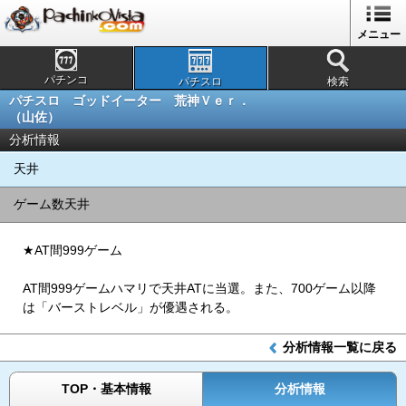
メニュー
パチンコ
パチスロ
検索
パチスロ ゴッドイーター 荒神Ｖｅｒ．
（山佐）
分析情報
天井
ゲーム数天井
★AT間999ゲーム
AT間999ゲームハマリで天井ATに当選。また、700ゲーム以降
は「バーストレベル」が優遇される。
分析情報一覧に戻る
TOP・基本情報
分析情報