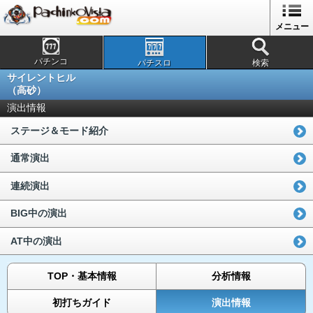
メニュー
パチンコ
パチスロ
検索
サイレントヒル
（高砂）
演出情報
ステージ＆モード紹介
通常演出
連続演出
BIG中の演出
AT中の演出
TOP・基本情報
分析情報
初打ちガイド
演出情報