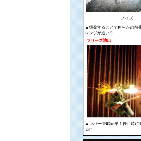
ノイズ
▲頻発することで何らかの前
レンジが近い!?
フリーズ演出
▲レバーON時or第１停止時
る!?