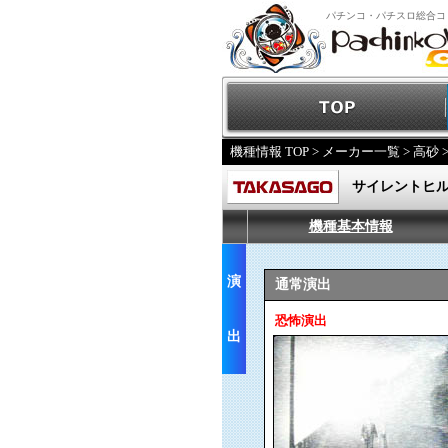
パチンコ・パチスロ総合コ
機種情報 TOP
>
メーカー一覧
>
高砂
サイレントヒ
機種基本情報
演
通常演出
恐怖演出
出