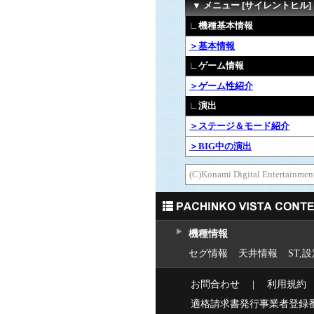
▼ メニュー [サイレントヒル]
∟機種基本情報
＞基本情報
∟ゲーム情報
＞ゲーム性紹介
∟演出
＞ステージ＆モード紹介
＞BIG中の演出
(C)Konami Digital Entertain
機種情報
セグ情報
天井情報
ST,
お問合わせ
｜
利用規約
適格請求書発行事業者登録