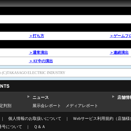
＞打ち方
＞ゲームフ
＞通常演出
＞連続演出
＞AT中の演出
ment (C)TAKASAGO ELECTRIC INDUSTRY
ニュース
店舗情
設定判別
展示会レポート
メディアレポート
｜
個人情報のお取扱いについて
｜
Ｗebサービス利用規約（店舗様
番号について
｜
Ｑ＆Ａ