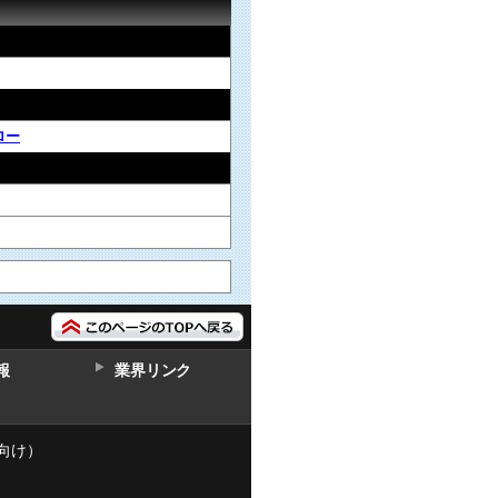
ロー
報
業界リンク
向け）