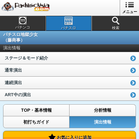
メニュー
パチンコ
パチスロ
検索
パチスロ地獄少女
（藤商事）
演出情報
ステージ＆モード紹介
通常演出
連続演出
ART中の演出
TOP・基本情報
分析情報
初打ちガイド
演出情報
お気に入りに追加