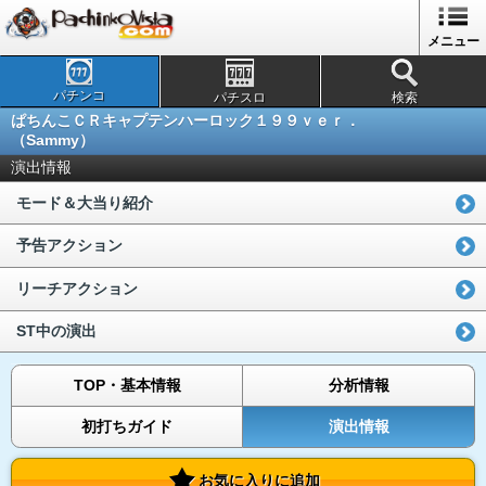
メニュー
パチンコ
パチスロ
検索
ぱちんこＣＲキャプテンハーロック１９９ｖｅｒ．
（Sammy）
演出情報
モード＆大当り紹介
予告アクション
リーチアクション
ST中の演出
TOP・基本情報
分析情報
初打ちガイド
演出情報
お気に入りに追加