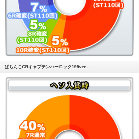
ぱちんこCRキャプテンハーロック199ver．