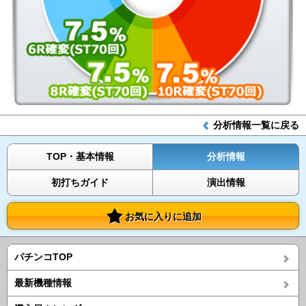
分析情報一覧に戻る
TOP・基本情報
分析情報
初打ちガイド
演出情報
お気に入りに追加
パチンコTOP
最新機種情報