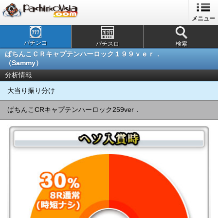
メニュー
パチンコ
パチスロ
検索
ぱちんこＣＲキャプテンハーロック１９９ｖｅｒ．
（Sammy）
分析情報
大当り振り分け
ぱちんこCRキャプテンハーロック259ver．