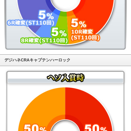
デジハネCRAキャプテンハーロック