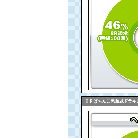
ＣＲぱちんこ悪魔城ドラキ