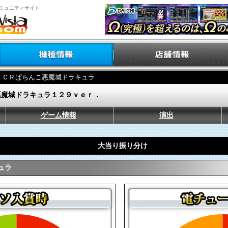
ミュニティサイト
> ＣＲぱちんこ悪魔城ドラキュラ
悪魔城ドラキュラ１２９ｖｅｒ．
ゲーム情報
演出
大当り振り分け
ュラ