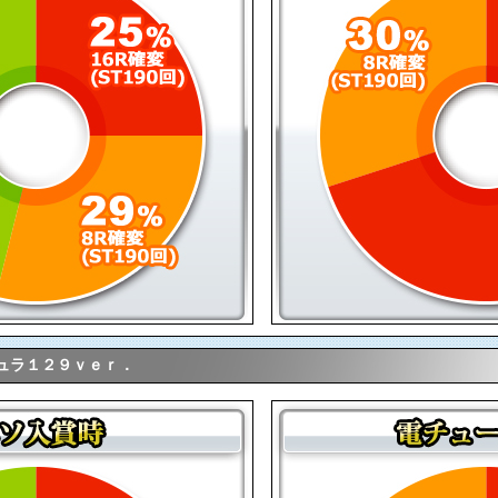
ュラ１２９ｖｅｒ．