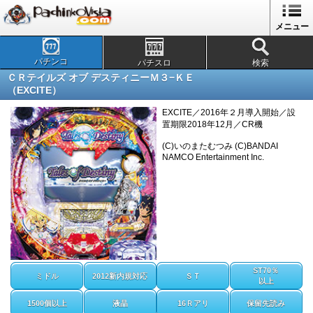
メニュー
パチンコ
パチスロ
検索
ＣＲテイルズ オブ デスティニーＭ３−ＫＥ
（EXCITE）
EXCITE／2016年２月導入開始／設
置期限2018年12月／CR機
(C)いのまたむつみ (C)BANDAI
NAMCO Entertainment Inc.
ST70％
ミドル
2012新内規対応
ＳＴ
以上
1500個以上
液晶
16Ｒアリ
保留先読み