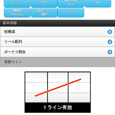
純増3.0枚
１ライン
天井
ＡＴ
以上
機械割
液晶モード
フリーズ
110％以上
選択
基本情報
役構成
リール配列
ボーナス割合
有効ライン