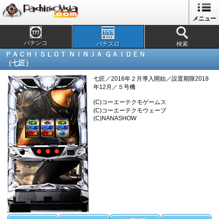
メニュー
パチンコ
パチスロ
検索
ＰＡＣＨＩＳＬＯＴ ＮＩＮＪＡ ＧＡＩＤＥＮ
（七匠）
七匠／2016年２月導入開始／設置期限2018
年12月／５号機
(C)コーエーテクモゲームス
(C)コーエーテクモウェーブ
(C)NANASHOW