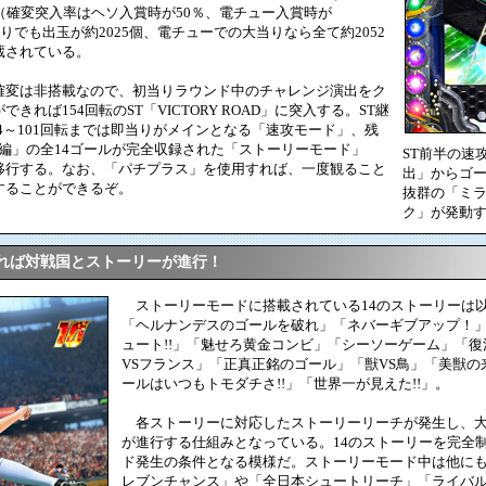
る（確変突入率はヘソ入賞時が50％、電チュー入賞時が
りでも出玉が約2025個、電チューでの大当りなら全て約2052
蔵されている。
変は非搭載なので、初当りラウンド中のチャレンジ演出をク
れば154回転のST「VICTORY ROAD」に突入する。ST継
54～101回転までは即当りがメインとなる「速攻モード」、残
ース編」の全14ゴールが完全収録された「ストーリーモード」
ST前半の速
移行する。なお、「パチプラス」を使用すれば、一度観ること
出」からゴ
することができるぞ。
抜群の「ミ
ク」が発動
れば対戦国とストーリーが進行！
ストーリーモードに搭載されている14のストーリーは
「ヘルナンデスのゴールを破れ」「ネバーギブアップ！」
ュート!!」「魅せろ黄金コンビ」「シーソーゲーム」「復
VSフランス」「正真正銘のゴール」「獣VS鳥」「美獣
ールはいつもトモダチさ!!」「世界一が見えた!!」。
各ストーリーに対応したストーリーリーチが発生し、大
が進行する仕組みとなっている。14のストーリーを完全
ド発生の条件となる模様だ。ストーリーモード中は他に
レブンチャンス」や「全日本シュートリーチ」「ライバル