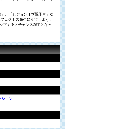
告」、「ビジョンオブ翼予告」な
エフェクトの発生に期待しよう。
アップする大チャンス演出となっ
クション