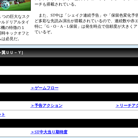
ーチも搭載されている。
また、ST中は「シェイク連続予告」や「保留色変化予
１つの巨大なスク
ど多彩な先読み演出が搭載されているので、連続数や赤
ールドリアルタイ
特に「G・O・A・L保留」は発生時点で信頼度が大きく
本機の特徴の１
ているぞ。
同時キックオフと
ムは必見だ。
ン翼ＵＵ－Ｙ]
＞ゲームフロー
＞予告アクション
＞リーチア
ント
＞ST中大当り期待度