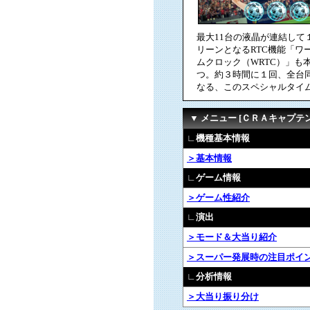
最大11台の液晶が連結して
リーンとなるRTC機能「ワ
ムクロック（WRTC）」も
つ。約３時間に１回、全台
なる、このスペシャルタイ
▼ メニュー [ＣＲＡキャプテ
∟機種基本情報
＞基本情報
∟ゲーム情報
＞ゲーム性紹介
∟演出
＞モード＆大当り紹介
＞スーパー発展時の注目ポイ
∟分析情報
＞大当り振り分け