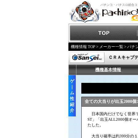
パチンコ・パチスロ総合コ
機種情報 TOP
>
メーカー一覧
>
パチ
ＣＲＡキャプ
機種基本情報
ゲ
｜
ム
性
全ての大当りが出玉2000
紹
介
日本国内だけでなく世界で
ST」「出玉ALL2000
たした。
大当り確率は約399分の