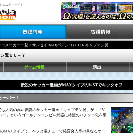
ミュニティサイト
ンコメーカー一覧
>
サンセイR&D(パチンコ)
> ＣＲキャプテン翼
テン翼ＵＵ－Ｙ
ゲーム情報
演出
伝説のサッカー漫画がMAXタイプのV-STでキックオフ
個オーバー！
も人気の高い伝説のサッカー漫画「キャプテン翼」が、「V-
個オーバー」というゴールデンコンビを武器に待望のパチンコ化を果
１のMAXタイプで、ヘソと電チューで確変突入率の異なるオー