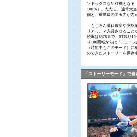
ソドックスなV-ST機とな
100％）。ただし、通常大当
個と、重量級の出玉力が内
もちろん潜伏確変や突然確
リアし、Ｖ入賞させることができ
続率は約78％で、ST残り1
り100回転からは「Jr.ユ
（時短中もこのモード）に
のできたストーリーを保存
「ストーリーモード」で当