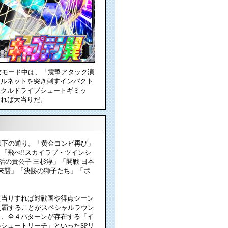
攻モード中は、「震撃アタック演
ールネットを突き刺すインパクト
ラクルドライブシュートギミッ
すれば大当りだ。
以下の通り。「黄金コンビ再び」
「飛べ!!スカイラブ・ツインシ
活の貴公子 三杉淳」「開戦 日本
の来襲」「決勝の獅子たち」「ボ
当りすれば対戦国や得点シーン
制覇することがスペシャルラウン
も、全４パターンが存在する「イ
シュートリーチ」といったSPリ