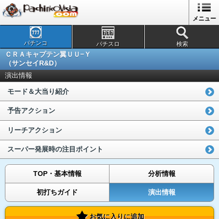
メニュー
パチンコ
パチスロ
検索
ＣＲＡキャプテン翼ＵＵ−Ｙ
（サンセイR&D）
演出情報
モード＆大当り紹介
予告アクション
リーチアクション
スーパー発展時の注目ポイント
TOP・基本情報
分析情報
初打ちガイド
演出情報
お気に入りに追加