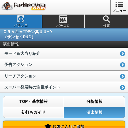
メニュー
パチンコ
パチスロ
検索
ＣＲＡキャプテン翼ＵＵ−Ｙ
（サンセイR&D）
演出情報
モード＆大当り紹介
予告アクション
リーチアクション
スーパー発展時の注目ポイント
TOP・基本情報
分析情報
初打ちガイド
演出情報
お気に入りに追加