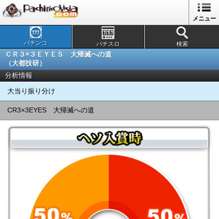
メニュー
パチンコ
パチスロ
検索
ＣＲ３×３ＥＹＥＳ 大帰滅への道
（大都技研）
分析情報
大当り振り分け
CR3×3EYES 大帰滅への道