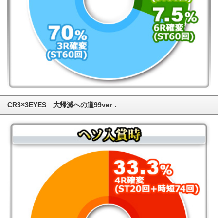
CR3×3EYES 大帰滅への道99ver．