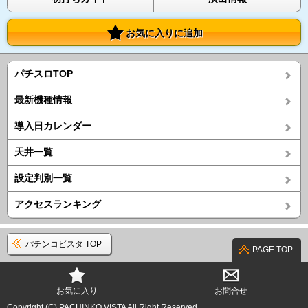
お気に入りに追加
パチスロTOP
最新機種情報
導入日カレンダー
天井一覧
設定判別一覧
アクセスランキング
パチンコビスタ TOP
PAGE TOP
お気に入り
お問合せ
Copyright (C) PACHINKO VISTA All Right Reserved.