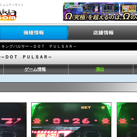
ミュニティサイト
> キングパルサー～ＤＯＴ ＰＵＬＳＡＲ～
ー～ＤＯＴ ＰＵＬＳＡＲ～
ゲーム情報
演出