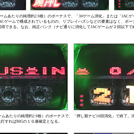
ゲームあたりの純増約2.9枚）のボーナスで、「30ゲーム消化」または「JAC
JACゲームで構成されているものの、リプレイハズシなどの要素はなく、ボー
得できる。なお、純正パンク（ナビ通りに消化してJACゲームが２回以下で終
ームあたりの純増約2.9枚）のボーナスで、「押し順ナビ16回消化」で終了。
点灯すればBIGの１Ｇ連確定となる。