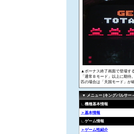
▲ボーナス終了画面で登場す
「通常Ｂモード」以上に期待
匹の場合は「天国モード」が確
▼ メニュー [キングパルサ
∟機種基本情報
＞基本情報
∟ゲーム情報
＞ゲーム性紹介