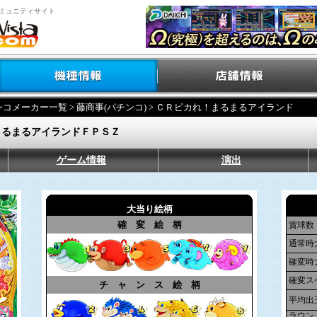
ミュニティサイト
ンコメーカー一覧
>
藤商事(パチンコ)
> ＣＲピカれ！まるまるアイランド
まるまるアイランドＦＰＳＺ
ゲーム情報
演出
大当り絵柄
確 変 絵 柄
賞球数
通常時
確変時
確変ス
チ ャ ン ス 絵 柄
平均出
ラウン