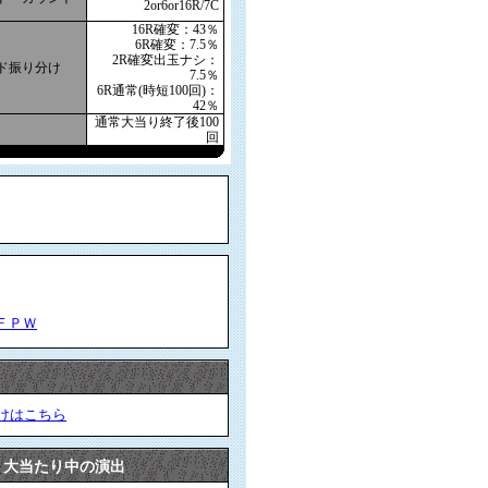
2or6or16R/7C
16R確変：43％
6R確変：7.5％
2R確変出玉ナシ：
ド振り分け
7.5％
6R通常(時短100回)：
42％
通常大当り終了後100
回
ＦＰＷ
けはこちら
大当たり中の演出