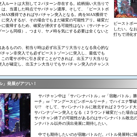
入ルートは大別して２パターン存在する。絵柄揃い大当りで
」は、当選した時点でサバチャン濃厚。そして、「ビーストボ
MAX獲得できればサバチャン突入となる。肉をMAX獲得で
」に突入するが、その場合でもまだ確変の可能性アリ。確変だ
ビーストボ
ンに復帰するため、確変が潜伏する可能性はない（サバチャン
したい。な
ゾーンも同様）。つまり、ヤメ時を気にする必要は全くないと
打ちで消化
あるものの、初当り時は必ず出玉アリ大当りとなる良心的な
バチャン非突入でも必ずビーストゾーンに突入し、最低でも
ポ付き。この電サポ中に引き戻すことができれば、出玉アリ大当りな
ン突入が確定し、出玉ナシ大当りでもサバチャン突入のチャンス
ル」発展がアツい！
サバチャン中は「サバンナバトル」or「宿敵バトル」
ーチ」or「マングースピンボールリーチ」でハイエナ撃破
り!? そして、サバンナバトルに敗北すれば２ラウンド
サバンナゾーン突入となる（２ラウンド確変だった場合
サバチャン終了の可能性があるのはサバンナバトル敗北
ンナバトル以外の演出発展に期待したい。
中でも期待したいのが宿敵バトルだ。バトル発展時に味