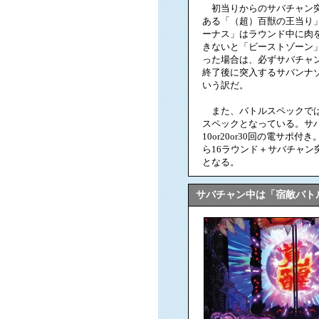
初当りからのサバチャン突
ある「（超）百獣の王当り
ーナス」はラウンド中に肉を
きないと「ビーストゾーン
った場合は、必ずサバチャ
終了後に突入するサバンナ
いう訳だ。
また、バトルスペックでは
スペックとなっている。サ
10or20or30回の電サ
ら16ラウンド＋サバチャ
となる。
サバチャン中は「宿敵バト