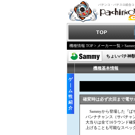
パチンコ・パチスロ総合コ
機種情報 TOP
>
メーカー一覧
>
Samm
ちょいパチ神
機種基本情報
ゲ
｜
ム
性
確変時は必ず次回まで電サ
紹
介
Sammyから登場した『ぱ
バンナチャンス（サバチャ
大当りは全て16ラウンド
上げることも可能なスペッ