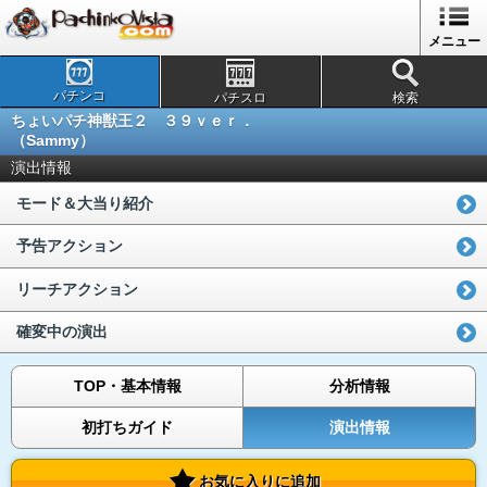
メニュー
パチンコ
パチスロ
検索
ちょいパチ神獣王２ ３９ｖｅｒ．
（Sammy）
演出情報
モード＆大当り紹介
予告アクション
リーチアクション
確変中の演出
TOP・基本情報
分析情報
初打ちガイド
演出情報
お気に入りに追加