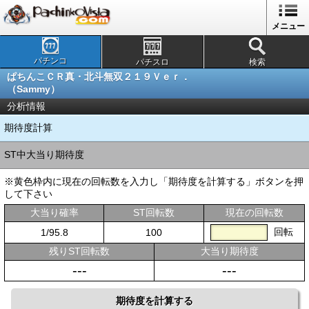
メニュー
パチンコ
パチスロ
検索
ぱちんこＣＲ真・北斗無双２１９Ｖｅｒ．
（Sammy）
分析情報
期待度計算
ST中大当り期待度
※黄色枠内に現在の回転数を入力し「期待度を計算する」ボタンを押
して下さい
大当り確率
ST回転数
現在の回転数
回転
1/95.8
100
残りST回転数
大当り期待度
---
---
期待度を計算する