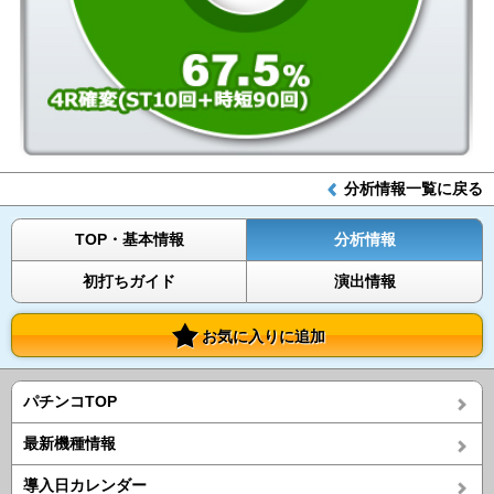
分析情報一覧に戻る
TOP・基本情報
分析情報
初打ちガイド
演出情報
お気に入りに追加
パチンコTOP
最新機種情報
導入日カレンダー