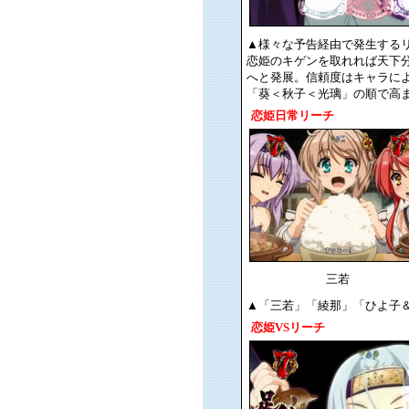
▲様々な予告経由で発生する
恋姫のキゲンを取れれば天下
へと発展。信頼度はキャラに
「葵＜秋子＜光璃」の順で高
恋姫日常リーチ
三若
▲「三若」「綾那」「ひよ子
恋姫VSリーチ