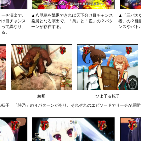
リーチ演出で、
▲八咫烏を撃退できれば天下分け目チャンス
▲「三バカ
分け目チャンス
発展となる演出で、「烏」と「雀」の２パタ
者」の２種
よって異なり、
ーンが存在する。
ンスやバト
まる。
綾那
ひよ子＆転子
＆転子」「詩乃」の４パターンがあり、それぞれのエピソードでリーチが展開