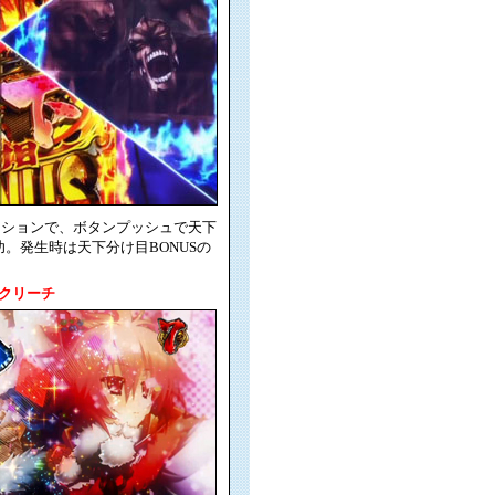
クションで、ボタンプッシュで天下
功。発生時は天下分け目BONUSの
クリーチ