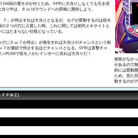
で計100回の電サポが付くため、ST中に大当りしなくても引き戻
当り中は、６ or 16ラウンドへの昇格に期待しよう。
７ ７」が停止すれば大当りとなるが、セグが変動するのは役モ
側の２つの穴に入賞した時。これに関しては初代エキサイトと
ンにはたまらない仕様となっている。
に３ or ７が停止）が発生すれば大当りのチャンスという初
or ７が連続で停止するほどチャンスとなる。ST中は直撃チャ
ンPUSHで役モノがレインボーに光れば大当りだ！
保留がなか
があるので
的には変動
ため、見た
動するのが
トＦＰＷＺ]