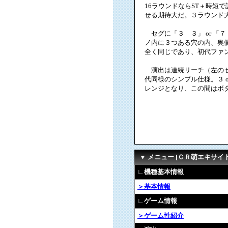
16ラウンドならST＋時短
せる期待大だ。３ラウンド大
セグに「３ ３」 or 「
ノ内に３つある穴の内、奥
全く同じであり、初代ファ
演出は連続リーチ（左のセグ
代同様のシンプル仕様。３ 
レンジとなり、この間はボタ
▼ メニュー [ＣＲ萌エキサイ
∟機種基本情報
＞基本情報
∟ゲーム情報
＞ゲーム性紹介