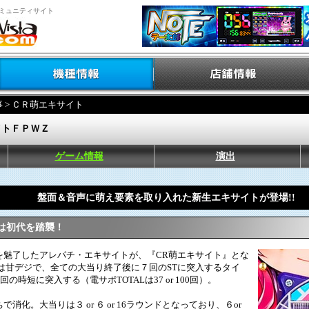
ミュニティサイト
事
> ＣＲ萌エキサイト
イトＦＰＷＺ
ゲーム情報
演出
盤面＆音声に萌え要素を取り入れた新生エキサイトが登場!!
は初代を踏襲！
魅了したアレパチ・エキサイトが、『CR萌エキサイト』とな
は甘デジで、全ての大当り終了後に７回のSTに突入するタイ
93回の時短に突入する（電サポTOTALは37 or 100回）。
化。大当りは３ or ６ or 16ラウンドとなっており、６or