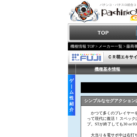
パチンコ・パチスロ総合コ
機種情報 TOP
>
メーカー一覧
>
藤商
ＣＲ萌エキサ
機種基本情報
ゲ
｜
ム
性
シンプルなセグアクション
紹
介
かつて多くのプレイヤーを
って現代に復活！ スペック
プ。STが終了しても30 or 
大当り＆電サポ中は右打ちで消