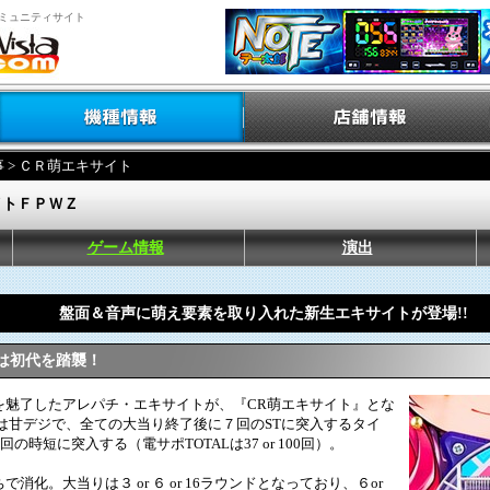
ミュニティサイト
事
> ＣＲ萌エキサイト
イトＦＰＷＺ
ゲーム情報
演出
盤面＆音声に萌え要素を取り入れた新生エキサイトが登場!!
は初代を踏襲！
魅了したアレパチ・エキサイトが、『CR萌エキサイト』とな
は甘デジで、全ての大当り終了後に７回のSTに突入するタイ
93回の時短に突入する（電サポTOTALは37 or 100回）。
化。大当りは３ or ６ or 16ラウンドとなっており、６or