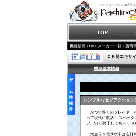
パチンコ・パチスロ総合コ
機種情報 TOP
>
メーカー一覧
>
藤商
ＣＲ萌エキサ
機種基本情報
ゲ
｜
ム
性
シンプルなセグアクション
紹
介
かつて多くのプレイヤーを
って現代に復活！ スペック
プ。STが終了しても30 or 
大当り＆電サポ中は右打ちで消