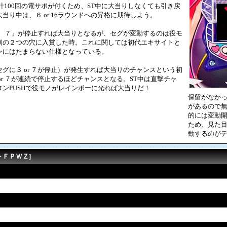
で計100回の電サポが付くため、ST中に大当りしなくても引き戻
当り中は、６ or 16ラウンドへの昇格に期待しよう。
７ ７」が停止すれば大当りとなるが、セグが変動するのは役モ
側の２つの穴に入賞した時。これに関しては初代エキサイトと
ンにはたまらない仕様となっている。
に３ or ７が停止）が発生すれば大当りのチャンスという初
or ７が連続で停止するほどチャンスとなる。ST中は直撃チャ
ンPUSHで役モノがレインボーに光れば大当りだ！
保留がなか
があるので
的には変動
ため、見た
動するのが
トＦＰＷＺ]