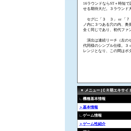
16ラウンドならST＋時短
せる期待大だ。３ラウンド大
セグに「３ ３」 or 「
ノ内に３つある穴の内、奥
全く同じであり、初代ファ
演出は連続リーチ（左のセグ
代同様のシンプル仕様。３ 
レンジとなり、この間はボタ
▼ メニュー [ＣＲ萌エキサイ
∟機種基本情報
＞基本情報
∟ゲーム情報
＞ゲーム性紹介