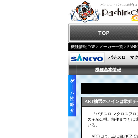
パチンコ・パチスロ総合コ
機種情報 TOP
>
メーカー一覧
>
SANK
パチスロ マ
機種基本情報
ゲ
｜
ム
性
ART抽選のメインは歌姫
紹
介
『パチスロ マクロスフロ
ス＋ART機。前作までとは
いる。
ARTには、主に自力CZ