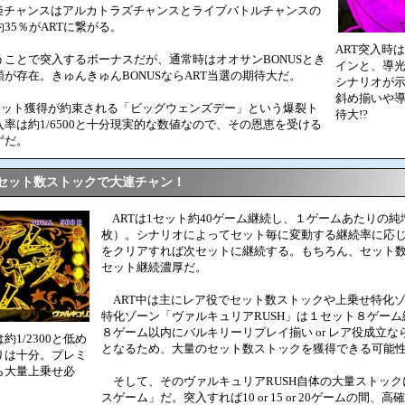
歌姫チャンスはアルカトラズチャンスとライブバトルチャンスの
35％がARTに繋がる。
ART突入時
ことで突入するボーナスだが、通常時はオオサンBONUSとき
インと、導光
が存在。きゅんきゅんBONUSならART当選の期待大だ。
シナリオが
斜め揃いや
or 15セット獲得が約束される「ビッグウェンズデー」という爆裂ト
待大!?
率は約1/6500と十分現実的な数値なので、その恩恵を受ける
ずだ。
セット数ストックで大連チャン！
ARTは1セット約40ゲーム継続し、１ゲームあたりの純増は
枚）。シナリオによってセット毎に変動する継続率に応
をクリアすれば次セットに継続する。もちろん、セット
セット継続濃厚だ。
ART中は主にレア役でセット数ストックや上乗せ特化
特化ゾーン「ヴァルキュリアRUSH」は１セット８ゲーム
８ゲーム以内にバルキリーリプレイ揃い or レア役成立な
1/2300と低め
となるため、大量のセット数ストックを獲得できる可能
りは十分。プレミ
ら大量上乗せ必
そして、そのヴァルキュリアRUSH自体の大量ストック
スゲーム」だ。突入すれば10 or 15 or 20ゲームの間、