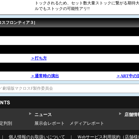
トックされるため、セット数大量ストックに繋がる期待
ルでもストックの可能性アリ!!
ロスフロンティア３]
＞打ち方
＞通常時の演出
＞ART中の
ウエスト／劇場版マクロスF製作委員会
ニュース
店舗情
設定判別
展示会レポート
メディアレポート
｜
個人情報のお取扱いについて
｜
Ｗebサービス利用規約（店舗様