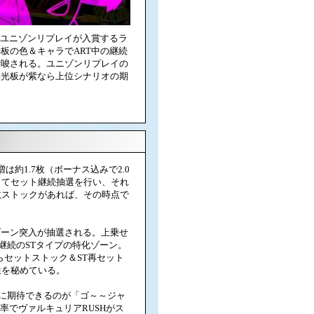
はユニゾンリプレイが入賞するラ
板の色＆キャラでART中の継続
示唆される。ユニゾンリプレイの
導光板が紫なら上位シナリオの期
約1.7枚（ボーナス込みで2.0
じてセット継続抽選を行い、それ
数ストックがあれば、その時点で
ゾーン突入が抽選される。上乗せ
継続のSTタイプの特化ゾーン。
らセットストック＆ST再セット
性を秘めている。
に期待できるのが「ゴ～～ジャ
高確率でヴァルキュリアRUSHがス