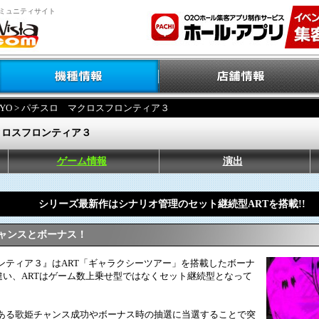
ミュニティサイト
YO
> パチスロ マクロスフロンティア３
クロスフロンティア３
ゲーム情報
演出
シリーズ最新作はシナリオ管理のセット継続型ARTを搭載!!
チャンスとボーナス！
ンティア３』はART「ギャラクシーツアー」を搭載したボーナ
違い、ARTはゲーム数上乗せ型ではなくセット継続型となって
である歌姫チャンス成功やボーナス時の抽選に当選することで突