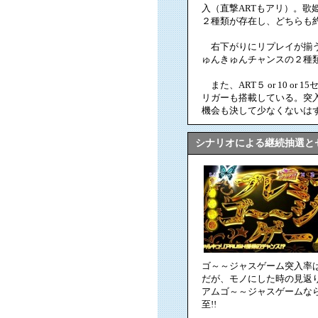
入（直撃ARTもアリ）。
２種類が存在し、どちらも約
右下がりにリプレイが揃う
ゅんきゅんチャンスの２種類
また、ART５ or 10 
リガーも搭載している。突入
機会も決して少なくないは
シナリオによる継続抽選と
ゴ～～ジャスゲーム突入率は約
だが、モノにした時の見返
アムゴ～～ジャスゲームな
至!!