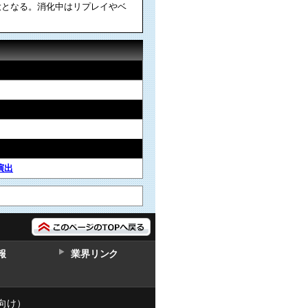
大となる。消化中はリプレイやベ
演出
報
業界リンク
向け）