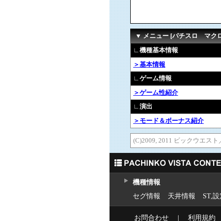
▼ メニュー [パチスロ マク
∟機種基本情報
＞基本情報
∟ゲーム情報
＞ゲーム性紹介
∟演出
＞モード＆ボーナス紹介
(C)2009, 2011 ビック
機種情報
セグ情報
天井情報
ST,
お問合わせ
｜
利用規約