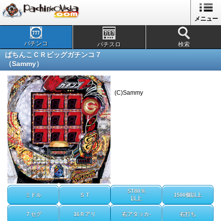
メニュー
パチンコ
パチスロ
検索
ぱちんこＣＲビッグガチンコ７
（Sammy）
(C)Sammy
ST80％
ミドル
ＳＴ
1500個以上
以上
７セグ
16Ｒアリ
右アタッカ-
右打ち