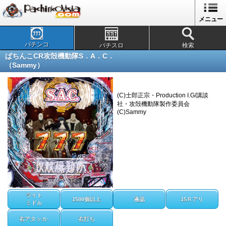
メニュー
パチンコ
パチスロ
検索
ぱちんこCR攻殻機動隊S．A．C．
（Sammy）
(C)士郎正宗・Production I.G/講談
社・攻殻機動隊製作委員会
(C)Sammy
ライト
1500個以上
液晶
15Ｒアリ
ミドル
右アタッカ-
右打ち