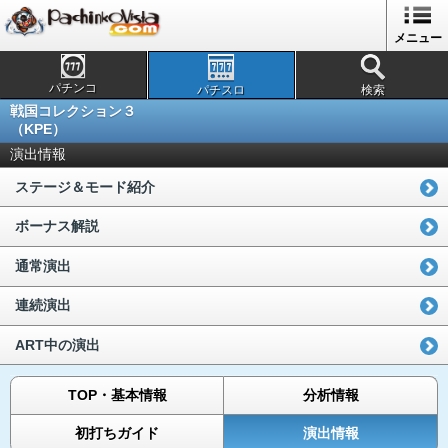
メニュー
パチンコ
パチスロ
検索
戦国コレクション３
（KPE）
演出情報
ステージ＆モード紹介
ボーナス解説
通常演出
連続演出
ART中の演出
TOP・基本情報
分析情報
初打ちガイド
演出情報