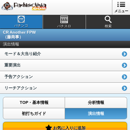
メニュー
パチンコ
パチスロ
検索
CR Another FPW
（藤商事）
演出情報
モード＆大当り紹介
重要演出
予告アクション
リーチアクション
TOP・基本情報
分析情報
初打ちガイド
演出情報
お気に入りに追加