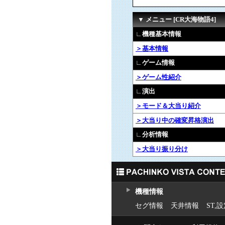
▼ メニュー [CR大海物語4]
∟機種基本情報
＞基本情報
∟ゲーム情報
＞ゲーム性紹介
∟演出
＞モード＆大当り紹介
＞大当り中の確変昇格演出
∟分析情報
＞大当り振り分け
機種情報
セグ情報
天井情報
ST,