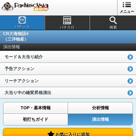
メニュー
パチンコ
パチスロ
検索
CR大海物語4
（三洋物産）
演出情報
モード＆大当り紹介
予告アクション
リーチアクション
大当り中の確変昇格演出
TOP・基本情報
分析情報
初打ちガイド
演出情報
お気に入りに追加