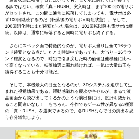
る訳ではない。確変「真・RUSH」突入時は、まず100回の電サポ
がセットされ、この間に通常に転落してしまっても、電サポは必
ず100回継続するのだ（転落後の電サポ＝時短状態）。そして、
100回消化時にまだ確変だった場合は、101回転以降も電サポは継
続。以降は、通常に転落すると同時に電サポも終了する。
さらにスペック面で特徴的なのが、電サポ大当りは全て16ラウ
ンド確変となる点だ。たとえ時短中であっても、大当り＝16ラウ
ンド確変となるので、時短で引き戻した時の価値は他機種に比べ
て高くなっている。転落抽選に漏れ続ければ、一気に大量出玉を
獲得することも十分可能だ。
そして、本機最大の目玉となるのが、3Dシステムを追求して生
まれた視覚効果である。躍動感溢れる慶次やキセルが、まるで液
晶画面から飛び出してくるかのような演出群には、度肝を抜かれ
ること間違いなし！ もちろん、今作でもゲーム性が異なる3種類
の「真・RUSH」を選択できるので、各RUSHならではの演出を思
う存分堪能しよう。