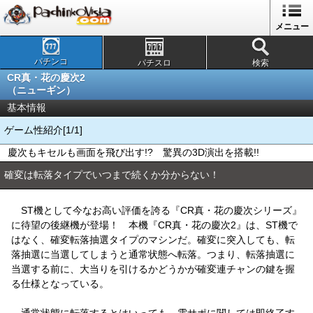
メニュー
パチンコ
パチスロ
検索
CR真・花の慶次2
（ニューギン）
基本情報
ゲーム性紹介[1/1]
慶次もキセルも画面を飛び出す!? 驚異の3D演出を搭載!!
確変は転落タイプでいつまで続くか分からない！
ST機として今なお高い評価を誇る『CR真・花の慶次シリーズ』
に待望の後継機が登場！ 本機『CR真・花の慶次2』は、ST機で
はなく、確変転落抽選タイプのマシンだ。確変に突入しても、転
落抽選に当選してしまうと通常状態へ転落。つまり、転落抽選に
当選する前に、大当りを引けるかどうかが確変連チャンの鍵を握
る仕様となっている。
通常状態に転落するとはいっても、電サポに関しては即終了す