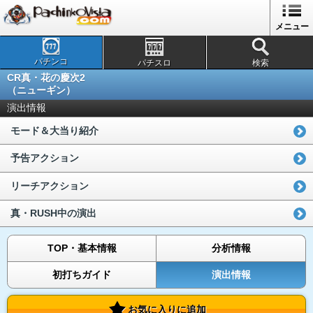
メニュー
パチンコ
パチスロ
検索
CR真・花の慶次2
（ニューギン）
演出情報
モード＆大当り紹介
予告アクション
リーチアクション
真・RUSH中の演出
TOP・基本情報
分析情報
初打ちガイド
演出情報
お気に入りに追加