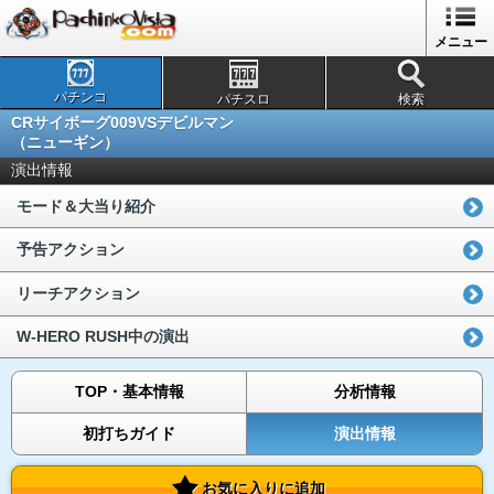
メニュー
パチンコ
パチスロ
検索
CRサイボーグ009VSデビルマン
（ニューギン）
演出情報
モード＆大当り紹介
予告アクション
リーチアクション
W-HERO RUSH中の演出
TOP・基本情報
分析情報
初打ちガイド
演出情報
お気に入りに追加