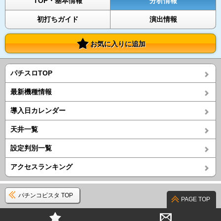
TOP・基本情報
分析情報
初打ちガイド
演出情報
お気に入りに追加
パチスロTOP
最新機種情報
導入日カレンダー
天井一覧
設定判別一覧
アクセスランキング
パチンコビスタ TOP
PAGE TOP