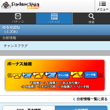
メニュー
パチンコ
パチスロ
検索
ゆるせぽね
（ミズホ）
分析情報
チャンスフラグ
分析情報一覧に戻る