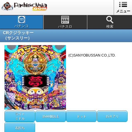
メニュー
パチンコ
パチスロ
検索
CRクジラッキー
（サンスリー）
(C)SANYOBUSSAN CO.,LTD.
ライト
1500個以上
ドット
15Ｒアリ
ミドル
右打ち