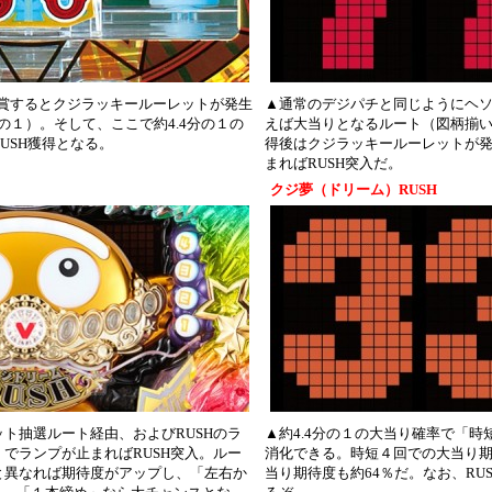
入賞するとクジラッキールーレットが発生
▲通常のデジパチと同じようにヘ
分の１）。そして、ここで約4.4分の１の
えば大当りとなるルート（図柄揃い
USH獲得となる。
得後はクジラッキールーレットが
まればRUSH突入だ。
クジ夢（ドリーム）RUSH
ト抽選ルート経由、およびRUSHのラ
▲約4.4分の１の大当り確率で「
でランプが止まればRUSH突入。ルー
消化できる。時短４回での大当り期
と異なれば期待度がアップし、「左右か
当り期待度も約64％だ。なお、RU