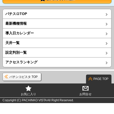
パチスロTOP
最新機種情報
導入日カレンダー
天井一覧
設定判別一覧
アクセスランキング
パチンコビスタ TOP
PAGE TOP
お気に入り
お問合せ
Copyright (C) PACHINKO VISTA All Right Reserved.