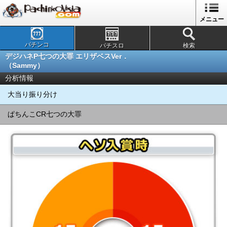
メニュー
パチンコ
パチスロ
検索
デジハネP七つの大罪 エリザベスVer．
（Sammy）
分析情報
大当り振り分け
ぱちんこCR七つの大罪