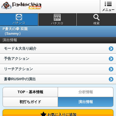
メニュー
パチンコ
パチスロ
検索
P蒼天の拳 双龍
（Sammy）
演出情報
モード＆大当り紹介
予告アクション
リーチアクション
蒼拳RUSH中の演出
TOP・基本情報
分析情報
初打ちガイド
演出情報
お気に入りに追加