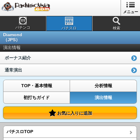
メニュー
パチンコ
パチスロ
検索
Diamond
（JPS）
演出情報
ボーナス紹介
通常演出
TOP・基本情報
分析情報
初打ちガイド
演出情報
お気に入りに追加
パチスロTOP