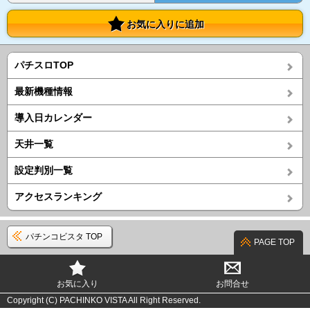
お気に入りに追加
パチスロTOP
最新機種情報
導入日カレンダー
天井一覧
設定判別一覧
アクセスランキング
パチンコビスタ TOP
PAGE TOP
お気に入り
お問合せ
Copyright (C) PACHINKO VISTA All Right Reserved.