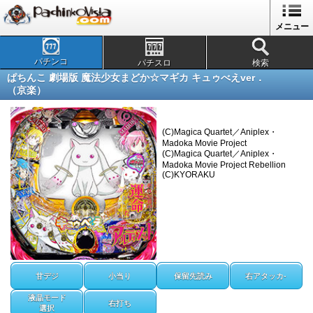
メニュー
パチンコ
パチスロ
検索
ぱちんこ 劇場版 魔法少女まどか☆マギカ キュゥべえver．
（京楽）
(C)Magica Quartet／Aniplex・
Madoka Movie Project
(C)Magica Quartet／Aniplex・
Madoka Movie Project Rebellion
(C)KYORAKU
甘デジ
小当り
保留先読み
右アタッカ-
液晶モード
右打ち
選択