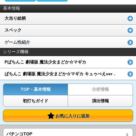
基本情報
大当り絵柄
スペック
ゲーム性紹介
シリーズ機種
Pぱちんこ 劇場版 魔法少女まどか☆マギカ
ぱちんこ 劇場版 魔法少女まどか☆マギカ キュゥべえver．
TOP・基本情報
分析情報
初打ちガイド
演出情報
お気に入りに追加
パチンコTOP