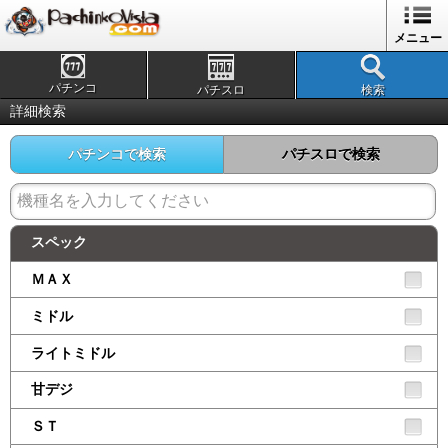
メニュー
パチンコ
パチスロ
検索
詳細検索
パチンコで検索
パチスロで検索
スペック
ＭＡＸ
ミドル
ライトミドル
甘デジ
ＳＴ