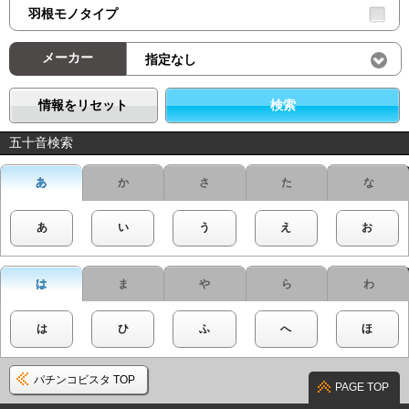
羽根モノタイプ
メーカー
指定なし
情報をリセット
検索
五十音検索
あ
か
さ
た
な
あ
い
う
え
お
は
ま
や
ら
わ
は
ひ
ふ
へ
ほ
パチンコビスタ TOP
PAGE TOP