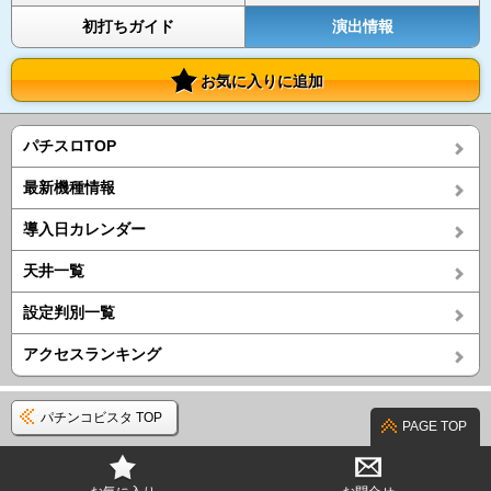
初打ちガイド
演出情報
お気に入りに追加
パチスロTOP
最新機種情報
導入日カレンダー
天井一覧
設定判別一覧
アクセスランキング
パチンコビスタ TOP
PAGE TOP