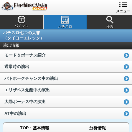
メニュー
パチンコ
パチスロ
検索
パチスロ七つの大罪
（タイヨーエレック）
演出情報
モード＆ボーナス紹介
通常時の演出
パトホークチャンス中の演出
エリザベス覚醒中の演出
大罪ボーナス中の演出
AT中の演出
TOP・基本情報
分析情報